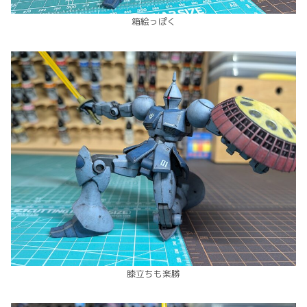
箱絵っぽく
膝立ちも楽勝