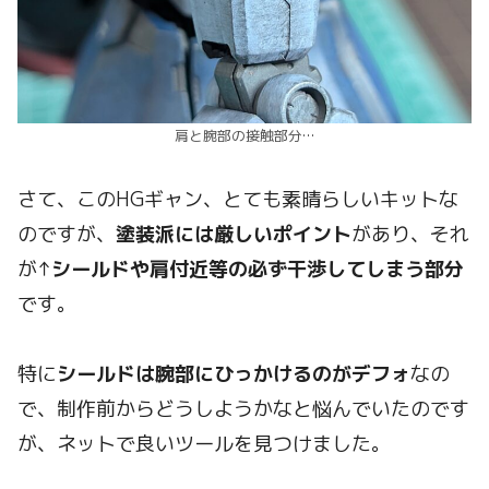
肩と腕部の接触部分…
さて、このHGギャン、とても素晴らしいキットな
のですが、
塗装派には厳しいポイント
があり、それ
が↑
シールドや肩付近等の必ず干渉してしまう部分
です。
特に
シールドは腕部にひっかけるのがデフォ
なの
で、制作前からどうしようかなと悩んでいたのです
が、ネットで良いツールを見つけました。