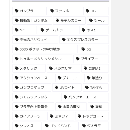
ガンプラ
ファレホ
HG
機動戦士ガンダム
モデルカラー
ツール
MG
ゲームカラー
ヤスリ
閃光のハサウェイ
エクスプレスカラー
0080 ポケットの中の戦争
EG
トゥルーメタリックメタル
プライマー
メタリック
スジボリ堂
DSPIAE
アクションベース
デカール
筆塗り
ガンプラマップ
UVライト
TAMIYA
シモムラアレック
パンツァーエース
プラモ向上委員会
水星の魔女
塗料
ガイアノーツ
ミネシマ
トップコート
クレオス
ゴッドハンド
ジオラマ