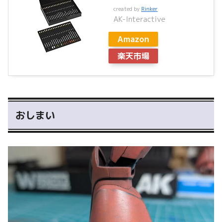
created by
Rinker
AK-Interactive
Amazon
楽天市場
おしまい