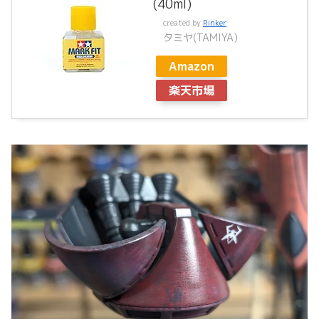
(40ml)
created by
Rinker
タミヤ(TAMIYA)
Amazon
楽天市場