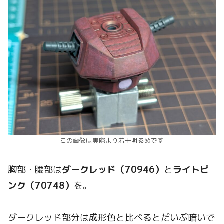
この画像は実際より若干明るめです
胸部・腰部は
ダークレッド（70946）
と
ライトピ
ンク（70748）
を。
ダークレッド部分は成形色と比べるとだいぶ暗いで