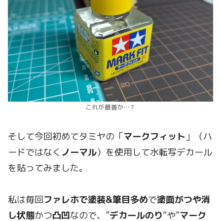
これが最善か…？
そして今回初めてタミヤの「
マークフィット
」（ハ
ードではなく
ノーマル
）を使用して水転写デカール
を貼ってみました。
私は毎回
ファレホで塗装&筆目多め
で
塗面がつや消
し状態
かつ
凸凹
なので、”
デカールのり
“や”
マーク