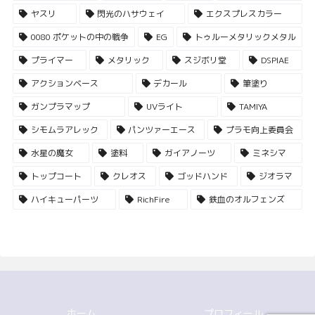
ヤスリ
閃光のハサウェイ
エクスプレスカラー
0080 ポケットの中の戦争
EG
トゥルーメタリックメタル
プライマー
メタリック
スジボリ堂
DSPIAE
アクションベース
デカール
筆塗り
ガンプラマップ
UVライト
TAMIYA
シモムラアレック
パンツァーエース
プラモ向上委員会
水星の魔女
塗料
ガイアノーツ
ミネシマ
トップコート
クレオス
ゴッドハンド
ジオラマ
ハイキューパーツ
RichFire
鉄血のオルフェンズ
ホーム
プロフィール