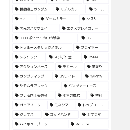
機動戦士ガンダム
モデルカラー
ツール
MG
ゲームカラー
ヤスリ
閃光のハサウェイ
エクスプレスカラー
0080 ポケットの中の戦争
EG
トゥルーメタリックメタル
プライマー
メタリック
スジボリ堂
DSPIAE
アクションベース
デカール
筆塗り
ガンプラマップ
UVライト
TAMIYA
シモムラアレック
パンツァーエース
プラモ向上委員会
水星の魔女
塗料
ガイアノーツ
ミネシマ
トップコート
クレオス
ゴッドハンド
ジオラマ
ハイキューパーツ
RichFire