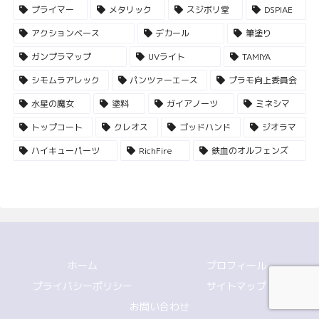
プライマー
メタリック
スジボリ堂
DSPIAE
アクションベース
デカール
筆塗り
ガンプラマップ
UVライト
TAMIYA
シモムラアレック
パンツァーエース
プラモ向上委員会
水星の魔女
塗料
ガイアノーツ
ミネシマ
トップコート
クレオス
ゴッドハンド
ジオラマ
ハイキューパーツ
RichFire
鉄血のオルフェンズ
ホーム
プロフィール
プライバシーポリシー
サイトマップ
お問い合わせ