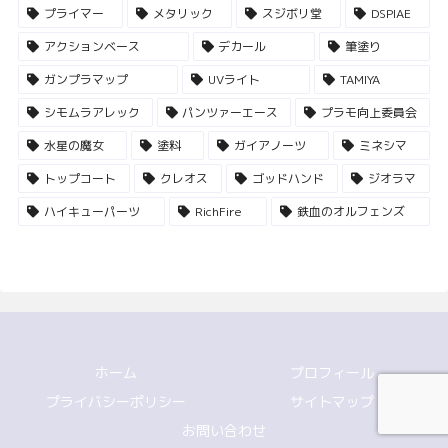
プライマー
メタリック
スジボリ堂
DSPIAE
アクションベース
デカール
筆塗り
ガンプラマップ
UVライト
TAMIYA
シモムラアレック
パンツァーエース
プラモ向上委員会
水星の魔女
塗料
ガイアノーツ
ミネシマ
トップコート
クレオス
ゴッドハンド
ジオラマ
ハイキューパーツ
RichFire
鉄血のオルフェンズ
ホーム
プロフィール
プライバシーポリシー
サイトマップ
お問い合わせ