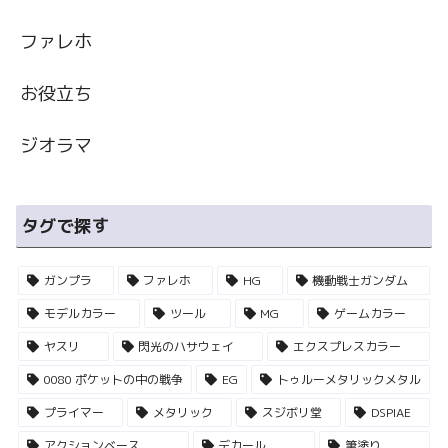
ファレホ
お役立ち
ジオラマ
タグで探す
ガンプラ
ファレホ
HG
機動戦士ガンダム
モデルカラー
ツール
MG
ゲームカラー
ヤスリ
閃光のハサウェイ
エクスプレスカラー
0080 ポケットの中の戦争
EG
トゥルーメタリックメタル
プライマー
メタリック
スジボリ堂
DSPIAE
アクションベース
デカール
筆塗り